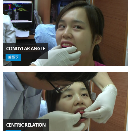
CONDYLAR ANGLE
齒顎學
CENTRIC RELATION